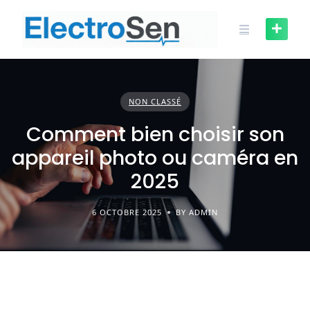
Skip
to
content
NON CLASSÉ
Comment bien choisir son
appareil photo ou caméra en
2025
6 OCTOBRE 2025
BY ADMIN