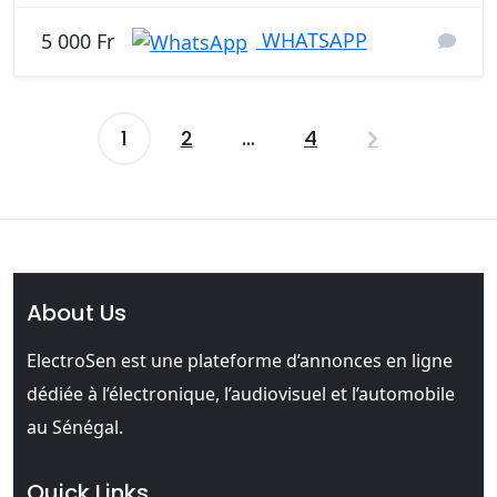
WHATSAPP
5 000 Fr
1
2
…
4
Pagination
des
publications
About Us
ElectroSen est une plateforme d’annonces en ligne
dédiée à l’électronique, l’audiovisuel et l’automobile
au Sénégal.
Quick Links