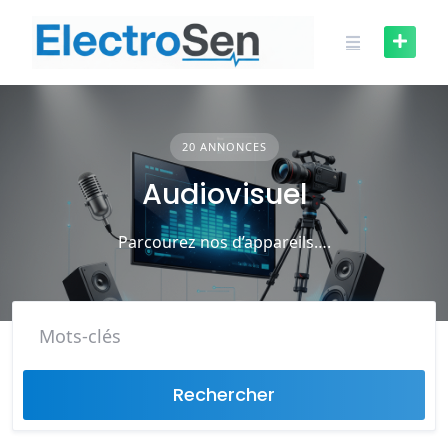
Skip
to
content
20 ANNONCES
Audiovisuel
Parcourez nos d’appareils….
Rechercher