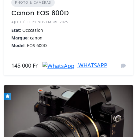
PHOTO & CAMÉRAS
Canon EOS 600D
AJOUTÉ LE 21 NOVEMBRE 2025
Etat
: Occcasion
Marque
: canon
Model
: EOS 600D
WHATSAPP
145 000 Fr